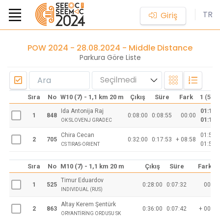
TR
Giriş
POW 2024 - 28.08.2024 - Middle Distance
Parkura Göre Liste
Seçilmedi
Sıra
No
W10 (7) - 1,1 km 20 m
Çıkış
Süre
Fark
1
(51)
Ida Antonija Raj
01:11
1
848
0:08:00
0:08:55
00:00
01:11
OK SLOVENJ GRADEC
Chira Cecan
01:55
2
705
0:32:00
0:17:53
+ 08:58
01:55
CS TIRAS-ORIENT
Sıra
No
M10 (7) - 1,1 km 20 m
Çıkış
Süre
Fark
Timur Eduardov
1
525
0:28:00
0:07:32
00:00
INDIVIDUAL (RUS)
Altay Kerem Şentürk
2
863
0:36:00
0:07:42
+ 00:10
ORYANTİRİNG ORDUSU SK