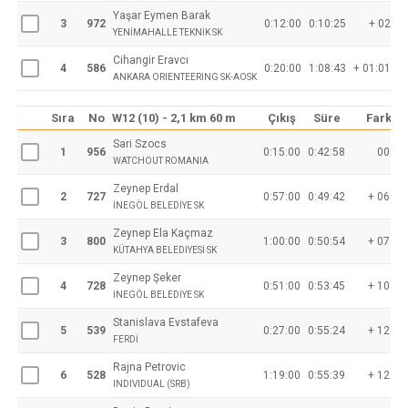
Yaşar Eymen Barak
3
972
0:12:00
0:10:25
+ 02:53
YENİMAHALLE TEKNİK SK
Cihangir Eravcı
4
586
0:20:00
1:08:43
+ 01:01:11
ANKARA ORIENTEERING SK-AOSK
Sıra
No
W12 (10) - 2,1 km 60 m
Çıkış
Süre
Fark
Sari Szocs
1
956
0:15:00
0:42:58
00:00
WATCHOUT ROMANIA
Zeynep Erdal
2
727
0:57:00
0:49:42
+ 06:44
İNEGÖL BELEDİYE SK
Zeynep Ela Kaçmaz
3
800
1:00:00
0:50:54
+ 07:56
KÜTAHYA BELEDİYESİ SK
Zeynep Şeker
4
728
0:51:00
0:53:45
+ 10:47
İNEGÖL BELEDİYE SK
Stanislava Evstafeva
5
539
0:27:00
0:55:24
+ 12:26
FERDİ
Rajna Petrovic
6
528
1:19:00
0:55:39
+ 12:41
INDIVIDUAL (SRB)