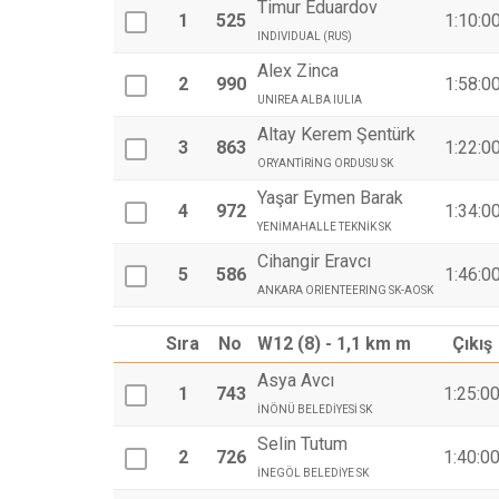
Timur Eduardov
1
525
1:10:0
INDIVIDUAL (RUS)
Alex Zinca
2
990
1:58:0
UNIREA ALBA IULIA
Altay Kerem Şentürk
3
863
1:22:0
ORYANTİRİNG ORDUSU SK
Yaşar Eymen Barak
4
972
1:34:0
YENİMAHALLE TEKNİK SK
Cihangir Eravcı
5
586
1:46:0
ANKARA ORIENTEERING SK-AOSK
Sıra
No
W12 (8) - 1,1 km m
Çıkış
Asya Avcı
1
743
1:25:0
İNÖNÜ BELEDİYESİ SK
Selin Tutum
2
726
1:40:0
İNEGÖL BELEDİYE SK