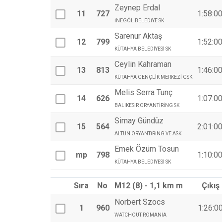
Zeynep Erdal
11
727
1:58:0
İNEGÖL BELEDİYE SK
Sarenur Aktaş
12
799
1:52:0
KÜTAHYA BELEDİYESİ SK
Ceylin Kahraman
13
813
1:46:0
KÜTAHYA GENÇLİK MERKEZİ GSK
Melis Serra Tunç
14
626
1:07:0
BALIKESİR ORYANTİRİNG SK
Simay Gündüz
15
564
2:01:0
ALTUN ORYANTİRİNG VE ASK
Emek Özüm Tosun
mp
798
1:10:0
KÜTAHYA BELEDİYESİ SK
Sıra
No
M12 (8) - 1,1 km m
Çıkış
Norbert Szocs
1
960
1:26:0
WATCHOUT ROMANIA