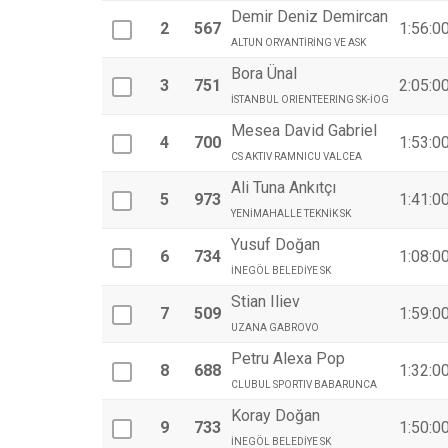
Demir Deniz Demircan
2
567
1:56:0
ALTUN ORYANTİRİNG VE ASK
Bora Ünal
3
751
2:05:0
İSTANBUL ORIENTEERING SK-İOG
Mesea David Gabriel
4
700
1:53:0
CS AKTIV RAMNICU VALCEA
Ali Tuna Ankıtçı
5
973
1:41:0
YENİMAHALLE TEKNİK SK
Yusuf Doğan
6
734
1:08:0
İNEGÖL BELEDİYE SK
Stian Iliev
7
509
1:59:0
UZANA GABROVO
Petru Alexa Pop
8
688
1:32:0
CLUBUL SPORTIV BABARUNCA
Koray Doğan
9
733
1:50:0
İNEGÖL BELEDİYE SK