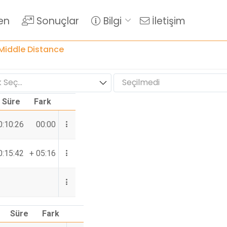
en
Sonuçlar
Bilgi
İletişim
iddle Distance
 Seç...
Seçilmedi
Süre
Fark
0:10:26
00:00
0:15:42
+ 05:16
Süre
Fark