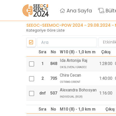
Ana Sayfa
Bült
SEEOC-SEEMOC-POW 2024 - 29.08.2024 - M
Kategoriye Göre Liste
Etkinlik
Sıra
No
W10 (8) - 1,0 km m
Çıkış
Ida Antonija Raj
1
848
1:28:00
OK SLOVENJ GRADEC
Chira Cecan
2
705
1:40:00
CS TIRAS-ORIENT
Alexandra Bohosyan
dnf
507
1:16:00
INDIVIDUAL (BGR)
Sıra
No
M10 (8) - 1,0 km m
Çıkış