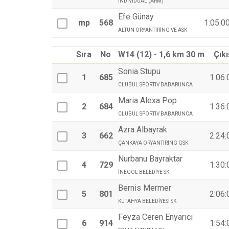
INDIVIDUAL (ARM)
Efe Günay
mp
568
1:05:0
ALTUN ORYANTİRİNG VE ASK
Sıra
No
W14 (12) - 1,6 km 30 m
Çıkı
Sonia Stupu
1
685
1:06:
CLUBUL SPORTIV BABARUNCA
Maria Alexa Pop
2
684
1:36:
CLUBUL SPORTIV BABARUNCA
Azra Albayrak
3
662
2:24:
ÇANKAYA ORYANTİRİNG GSK
Nurbanu Bayraktar
4
729
1:30:
İNEGÖL BELEDİYE SK
Bernis Mermer
5
801
2:06:
KÜTAHYA BELEDİYESİ SK
Feyza Ceren Enyarıcı
6
914
1:54: