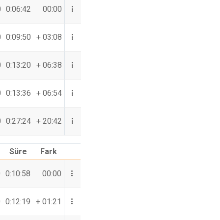
0
0:06:42
00:00
0
0:09:50
+ 03:08
0
0:13:20
+ 06:38
0
0:13:36
+ 06:54
0
0:27:24
+ 20:42
Süre
Fark
0
0:10:58
00:00
0
0:12:19
+ 01:21