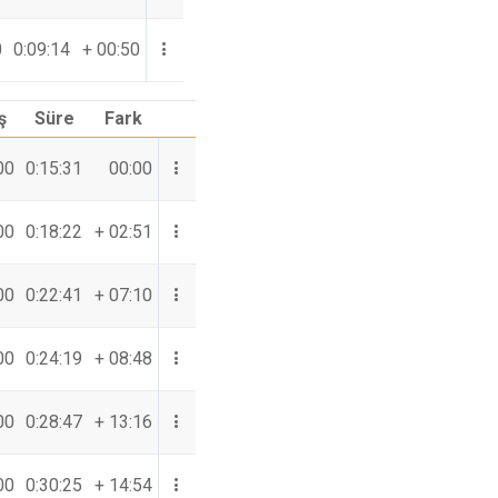
0
0:09:14
+ 00:50
ş
Süre
Fark
00
0:15:31
00:00
00
0:18:22
+ 02:51
00
0:22:41
+ 07:10
00
0:24:19
+ 08:48
00
0:28:47
+ 13:16
00
0:30:25
+ 14:54