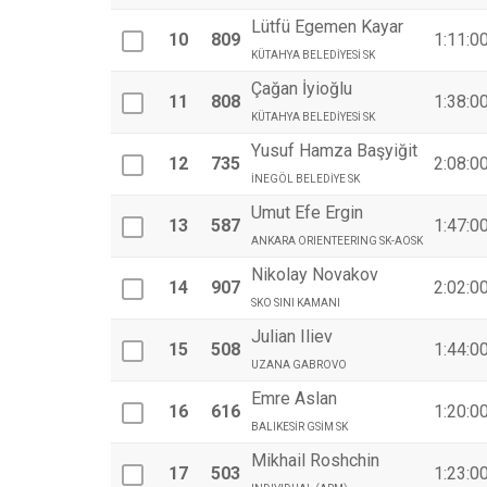
Lütfü Egemen Kayar
10
809
1:11:0
KÜTAHYA BELEDİYESİ SK
Çağan İyioğlu
11
808
1:38:0
KÜTAHYA BELEDİYESİ SK
Yusuf Hamza Başyiğit
12
735
2:08:0
İNEGÖL BELEDİYE SK
Umut Efe Ergin
13
587
1:47:0
ANKARA ORIENTEERING SK-AOSK
Nikolay Novakov
14
907
2:02:0
SKO SINI KAMANI
Julian Iliev
15
508
1:44:0
UZANA GABROVO
Emre Aslan
16
616
1:20:0
BALIKESİR GSİM SK
Mikhail Roshchin
17
503
1:23:0