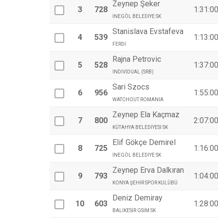
Zeynep Şeker
3
728
1:31:0
İNEGÖL BELEDİYE SK
Stanislava Evstafeva
4
539
1:13:0
FERDİ
Rajna Petrovic
5
528
1:37:0
INDIVIDUAL (SRB)
Sari Szocs
6
956
1:55:0
WATCHOUT ROMANIA
Zeynep Ela Kaçmaz
7
800
2:07:0
KÜTAHYA BELEDİYESİ SK
Elif Gökçe Demirel
8
725
1:16:0
İNEGÖL BELEDİYE SK
Zeynep Erva Dalkıran
9
793
1:04:0
KONYA ŞEHİR SPOR KULÜBÜ
Deniz Demiray
10
603
1:28:0
BALIKESİR GSİM SK