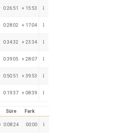
0
0:26:51
+ 15:53
0
0:28:02
+ 17:04
0
0:34:32
+ 23:34
0
0:39:05
+ 28:07
0
0:50:51
+ 39:53
0
0:19:37
+ 08:39
Süre
Fark
0
0:08:24
00:00