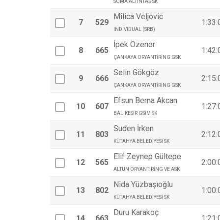
SOMA ALTINTAŞ SK
Milica Veljovic
7
529
1:33:
INDIVIDUAL (SRB)
İpek Özener
8
665
1:42:
ÇANKAYA ORYANTİRİNG GSK
Selin Gökgöz
9
666
2:15:
ÇANKAYA ORYANTİRİNG GSK
Efsun Berna Akcan
10
607
1:27:
BALIKESİR GSİM SK
Suden İrken
11
803
2:12:
KÜTAHYA BELEDİYESİ SK
Elif Zeynep Gültepe
12
565
2:00:
ALTUN ORYANTİRİNG VE ASK
Nida Yüzbaşıoğlu
13
802
1:00:
KÜTAHYA BELEDİYESİ SK
Duru Karakoç
14
663
1:21: